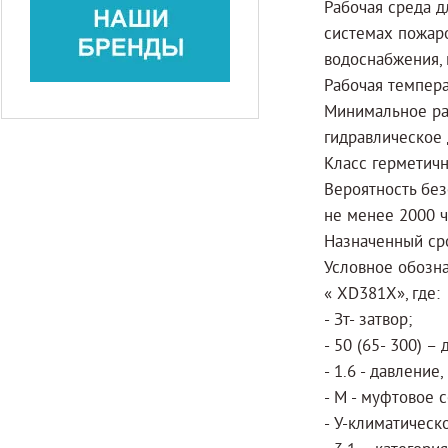
Рабочая среда д
системах пожаро
водоснабжения, 
Рабочая температ
Минимальное ра
гидравлическое 
Класс герметичн
Вероятность бе
не менее 2000 ч
Назначенный сро
Условное обозна
« XD381X», где:
- Зт- затвор;
- 50 (65- 300) –
- 1.6 - давлени
- М - муфтовое 
- У-климатическ