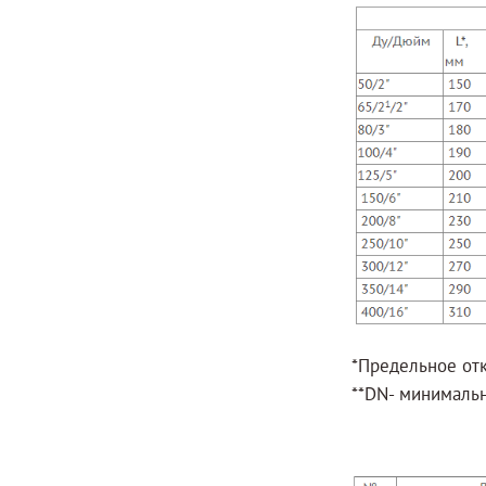
*Предельное от
**DN- минималь