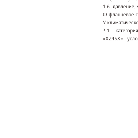
- 1.6- давление
- Ф-фланцевое с
- У-климатическ
- 3.1 – категор
- «XZ45X» - усл