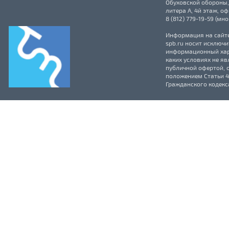
Обуховской обороны, 
литера А, 4й этаж, о
8 (812) 779-19-59 (м
Информация на сайт
spb.ru
носит исключи
информационный хар
каких условиях не яв
публичной офертой, 
положением Статьи 43
Гражданского кодекс