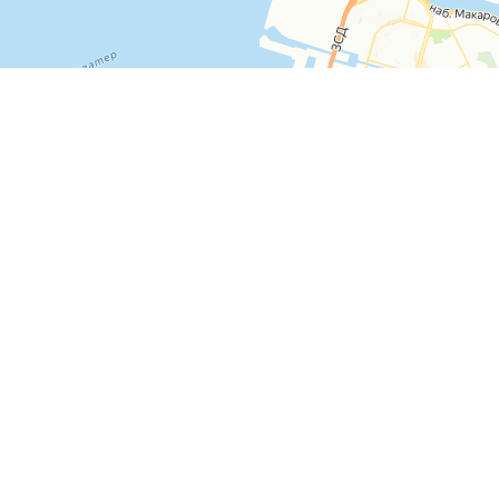
Copyright © 2010 - 2026 ТМБ групп
Россия, г. Санкт-Пете
Обуховской обороны, 
литера А, 4й этаж, о
8 (812) 779-19-59 (м
Информация на сайт
spb.ru
носит исключи
информационный хар
каких условиях не яв
публичной офертой, 
положением Статьи 43
Гражданского кодекс