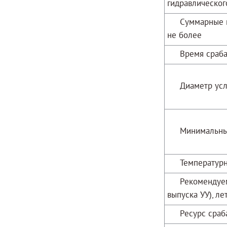
гидравлическо
Суммарные гид
не более
Время срабаты
Диаметр усло
Минимальный 
Температурный
Рекомендуемая
выпуска УУ), ле
Ресурс срабат