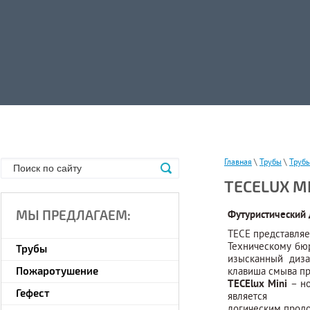
Главная
\
Трубы
\
Трубы
TECELUX MI
МЫ ПРЕДЛАГАЕМ:
Футуристический 
TECE представляе
Техническому бю
Трубы
изысканный диза
Пожаротушение
клавиша смыва пр
TECElux Mini
– но
Гефест
является
логическим продо