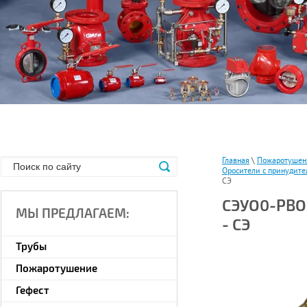
Главная
\
Пожаротушен
Оросители с принудите
СЭ
СЭУО0-РВО(
МЫ ПРЕДЛАГАЕМ:
- СЭ
Трубы
Пожаротушение
Гефест