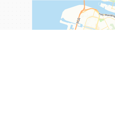
Copyright © 2010 - 2026 ТМБ групп
Россия, г. Санкт-Пете
Обуховской обороны, 
литера А, 4й этаж, о
8 (812) 779-19-59 (м
Информация на сайт
spb.ru
носит исключи
информационный хар
каких условиях не яв
публичной офертой, 