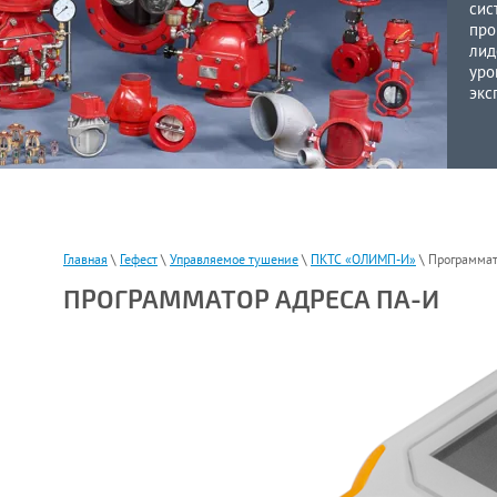
сис
про
лид
уро
экс
Главная
\
Гефест
\
Управляемое тушение
\
ПКТС «ОЛИМП-И»
\ Программат
ПРОГРАММАТОР АДРЕСА ПА-И