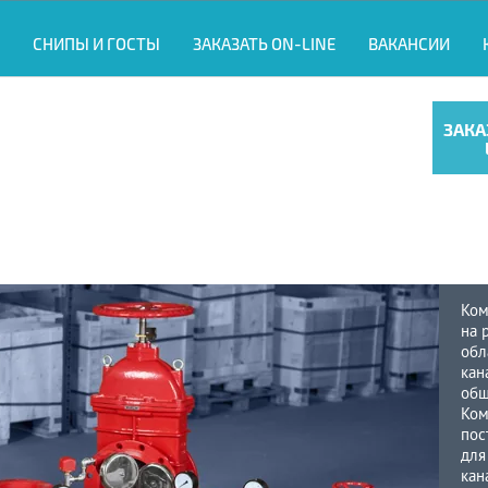
СНИПЫ И ГОСТЫ
ЗАКАЗАТЬ ON-LINE
ВАКАНСИИ
ЗАКА
Ком
на 
обл
кан
общ
Ком
пос
для
кан