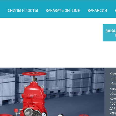
СНИПЫ И ГОСТЫ
ЗАКАЗАТЬ ON-LINE
ВАКАНСИИ
ЗАКА
Ком
на 
обл
кан
общ
Ком
пос
для
кан