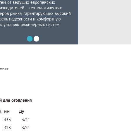
тем от ведущих европейских
изводителей – технологических
еров рынка, гарантирующих высокий
вень надежности и комфортную
плуатацию инженерных систем.
анные
й для отопления
Н, мм
Ду
333
3/4"
323
3/4"