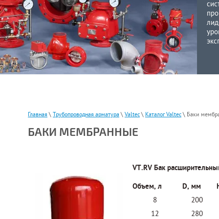
сис
про
лид
уро
экс
Главная
\
Трубопроводная арматура
\
Valtec
\
Каталог Valtec
\ Баки мембр
БАКИ МЕМБРАННЫЕ
VT.RV Бак расширительны
Объем, л
D, мм
8
200
12
280