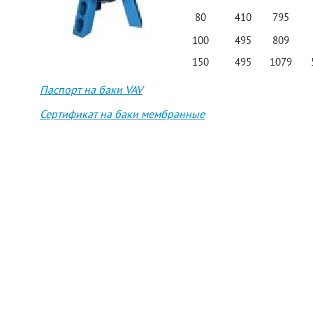
80
410
795
100
495
809
150
495
1079
Паспорт на баки VAV
Сертификат на баки мембранные