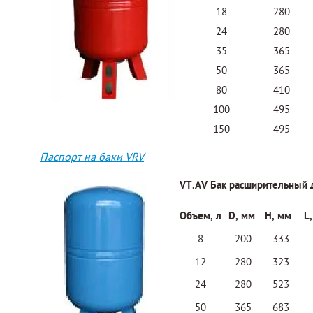
18
280
24
280
35
365
50
365
80
410
100
495
150
495
Паспорт на баки VRV
VT.AV Бак расширительный 
Объем, л
D, мм
Н, мм
L
8
200
333
12
280
323
24
280
523
50
365
683