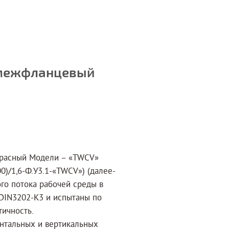
 межфланцевый
красный Модели – «TWCV»
0)/1,6-Ф.У3.1-«TWCV») (далее-
го потока рабочей среды в
 DIN3202-K3 и испытаны по
тичность.
онтальных и вертикальных